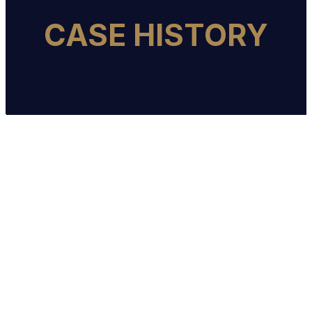
CASE HISTORY
Vino e Tabacco
Pasticceria e Cioccolato
Gastronomia e Formaggeria
Snack e Panini